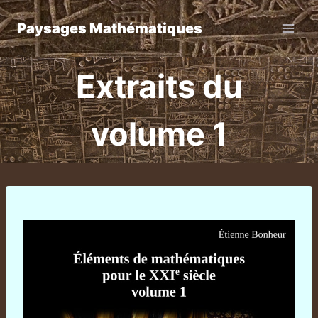
Aller
Paysages Mathématiques
au
contenu
Extraits du
volume 1