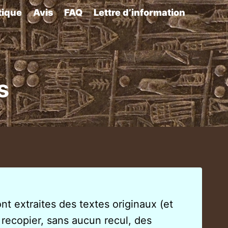
tique
Avis
FAQ
Lettre d’information
s
ont extraites des textes originaux (et
 recopier, sans aucun recul, des