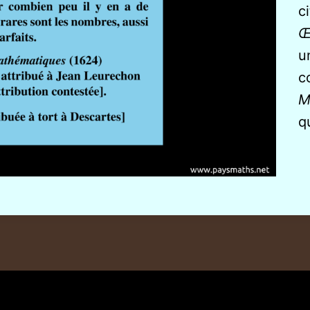
c
Œ
u
c
M
q