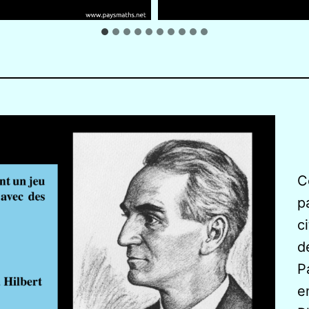
C
p
c
d
P
e